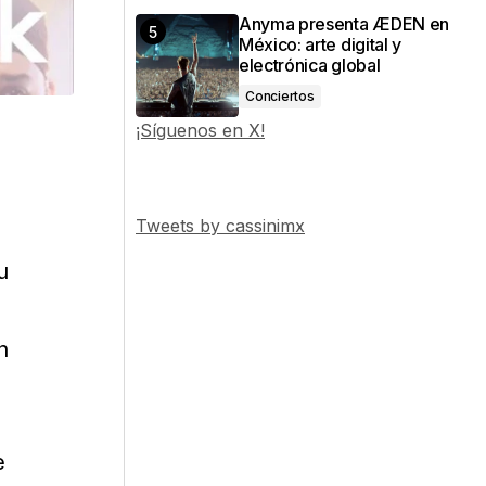
Anyma presenta ÆDEN en
México: arte digital y
electrónica global
Conciertos
¡Síguenos en X!
Tweets by cassinimx
u
n
e