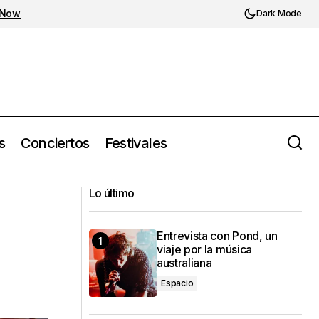
 Now
Dark Mode
s
Conciertos
Festivales
Llorando en la limo Vol. 02: Sólo estoy
nal
cumpliendo lo que dije un
Lo último
par de meses atrás
Entrevista con Pond, un
viaje por la música
australiana
Espacio