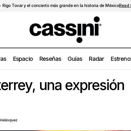
Rigo Tovar y el concierto más grande en la historia de México
Read
a
ras
Espacio
Reseñas
Guías
Radar
Estreno
Nsqk en Monterrey, una expresión generacio
berturas
Conciertos
errey, una expresión
 Velásquez