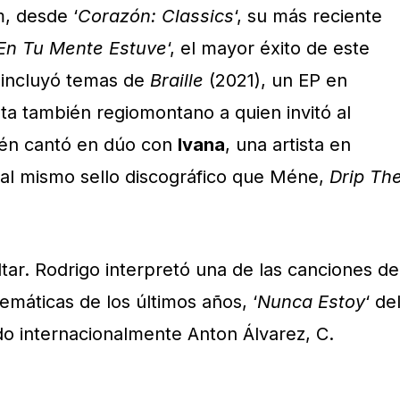
, desde ‘
Corazón: Classics
‘, su más reciente
 En Tu Mente Estuve
‘, el mayor éxito de este
 incluyó temas de
Braille
(2021), un EP en
sta también regiomontano a quien invitó al
ién cantó en dúo con
Ivana
, una artista en
al mismo sello discográfico que Méne,
Drip Th
tar. Rodrigo interpretó una de las canciones de
máticas de los últimos años, ‘
Nunca Estoy
‘ de
o internacionalmente Anton Álvarez, C.