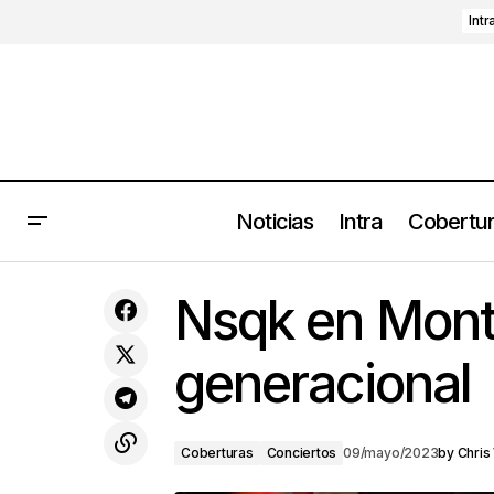
Intr
Noticias
Intra
Cobertu
Future Cha Cha trae a Mengers y Los
Co
Nsqk en Mont
Diabólicos
generacional
Coberturas
Conciertos
09/mayo/2023
by
Chris