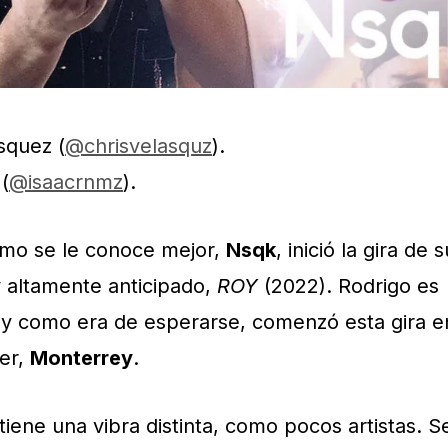
squez (
@chrisvelasquz
).
(
@isaacrnmz
).
omo se le conoce mejor,
Nsqk
, inició la gira de s
 altamente anticipado,
ROY
(2022). Rodrigo es
 y como era de esperarse, comenzó esta gira e
cer,
Monterrey
.
tiene una vibra distinta, como pocos artistas. S