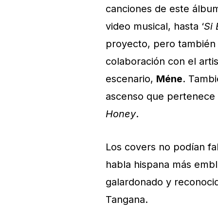
canciones de este álbum
video musical, hasta ‘
Si
proyecto, pero también
colaboración con el arti
escenario,
Méne
. Tamb
ascenso que pertenece 
Honey
.
Los covers no podían fal
habla hispana más emble
galardonado y reconocid
Tangana.