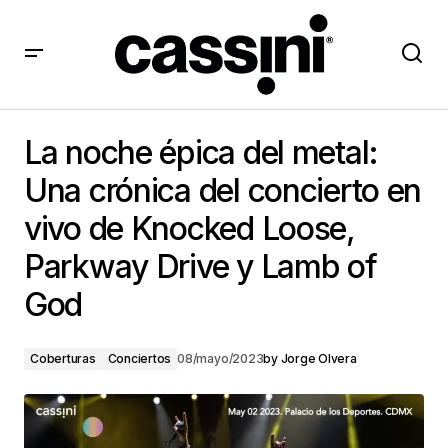
La noche épica del metal: Una crónica del concierto
en vivo de Knocked Loose, Parkway Drive y Lamb of
La noche épica del metal:
God
Una crónica del concierto en
vivo de Knocked Loose,
Parkway Drive y Lamb of
God
Coberturas
Conciertos
08/mayo/2023
by
Jorge Olvera