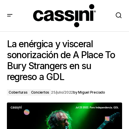
La enérgica y visceral sonorización de A Place To
Bury Strangers en su regreso a GDL
La enérgica y visceral
sonorización de A Place To
Bury Strangers en su
regreso a GDL
Coberturas
Conciertos
25/julio/2022
by
Miguel Preciado