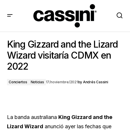
King Gizzard and the Lizard Wizard visitaría CDMX en
2022
King Gizzard and the Lizard
Wizard visitaría CDMX en
2022
Conciertos
Noticias
17/noviembre/2021
by
Andrés Cassini
La banda australiana
King Gizzard and the
Lizard Wizard
anunció ayer las fechas que