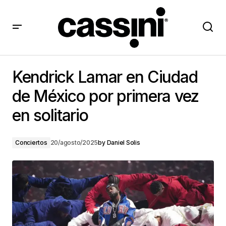
Kendrick Lamar en Ciudad de México por primera vez
en solitario
Kendrick Lamar en Ciudad
de México por primera vez
en solitario
Conciertos
20/agosto/2025
by
Daniel Solis