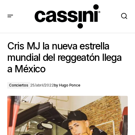
Cris MJ la nueva estrella mundial del reggeatón llega
a México
Cris MJ la nueva estrella
mundial del reggeatón llega
a México
Conciertos
25/abril/2022
by
Hugo Ponce