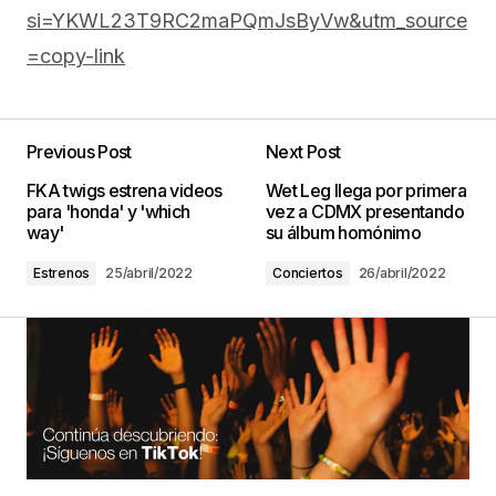
si=YKWL23T9RC2maPQmJsByVw&utm_source
=copy-link
Previous Post
Next Post
FKA twigs estrena videos
Wet Leg llega por primera
para 'honda' y 'which
vez a CDMX presentando
way'
su álbum homónimo
Estrenos
25/abril/2022
Conciertos
26/abril/2022