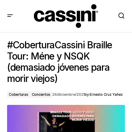
#CoberturaCassini Braille Tour: Méne y NSQK
(demasiado jóvenes para morir viejos)
#CoberturaCassini Braille
Tour: Méne y NSQK
(demasiado jóvenes para
morir viejos)
Coberturas
Conciertos
26/diciembre/2021
by
Ernesto Cruz Yañez