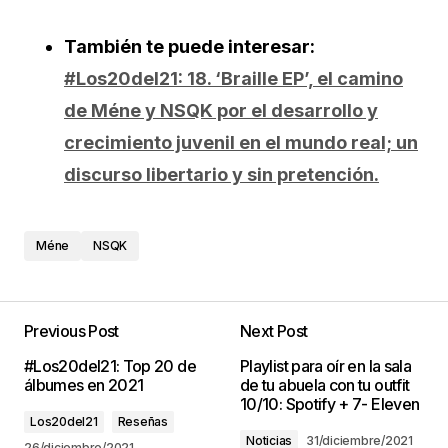
También te puede interesar:
#Los20del21: 18. ‘Braille EP’, el camino
de Méne y NSQK por el desarrollo y
crecimiento juvenil en el mundo real; un
discurso libertario y sin pretención.
Méne
NSQK
Previous Post
Next Post
#Los20del21: Top 20 de
Playlist para oír en la sala
álbumes en 2021
de tu abuela con tu outfit
10/10: Spotify + 7- Eleven
Los20del21
Reseñas
Noticias
31/diciembre/2021
26/diciembre/2021