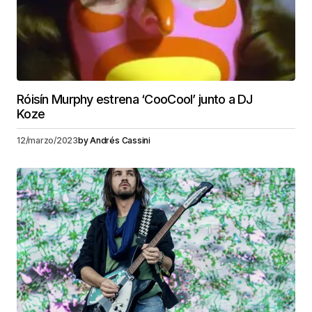
Róisín Murphy estrena ‘CooCool’ junto a DJ
Koze
12/marzo/2023
by
Andrés Cassini