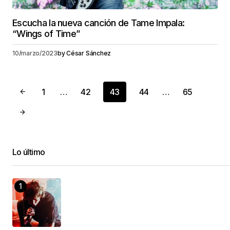
Escucha la nueva canción de Tame Impala:
“Wings of Time”
10/marzo/2023
by
César Sánchez
1
…
42
43
44
…
65
Lo último