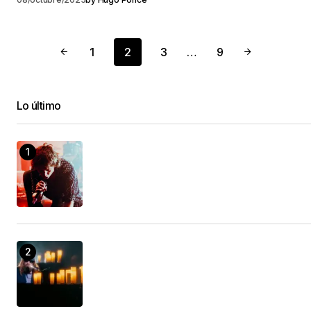
1
2
3
…
9
Lo último