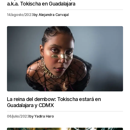
a.k.a. Tokischa en Guadalajara
14/agosto/2023
by
Alejandra Carvajal
La reina del dembow: Tokischa estará en
Guadalajara y CDMX
06/julio/2023
by
Yadira Haro