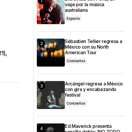
viaje por la música
australiana
Espacio
Sébastien Tellier regresa a
México con su North
1),
American Tour
Conciertos
Arcángel regresa a México
con gira y encabezando
festival
Conciertos
Ed Maverick presenta
sencillo doble: ‘NO TODO