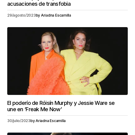
acusaciones de transfobia
29/agosto/2023
by
Ariadna Escamilla
El poderío de Róisín Murphy y Jessie Ware se
une en ‘Freak Me Now’
30/julio/2023
by
Ariadna Escamilla