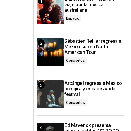
viaje por la música
australiana
Espacio
Sébastien Tellier regresa a
México con su North
American Tour
Conciertos
Arcángel regresa a México
con gira y encabezando
festival
Conciertos
Ed Maverick presenta
sencillo doble: ‘NO TODO