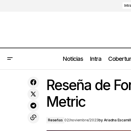
Intr
Noticias
Intra
Cobertu
AXE Ceremonia 2024: Kendrick Lamar,
LCD Soundsystem, Fuerza Régida,
Reseña de For
James Blake, Grimes y más
Metric
Reseñas
02/noviembre/2023
by
Ariadna Escamil