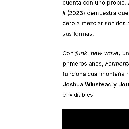
cuenta con uno propio. 
II
(2023) demuestra que 
cero a mezclar sonidos o
sus formas.
Con
funk
,
new wave
, u
primeros años,
Formente
funciona cual montaña r
Joshua Winstead
y
Jou
envidiables.