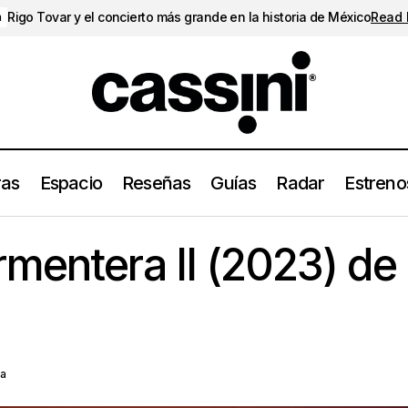
Rigo Tovar y el concierto más grande en la historia de México
Read
a
ras
Espacio
Reseñas
Guías
Radar
Estreno
Reseña de Formentera II (2023) de Metric
Reseñas
mentera II (2023) de
la