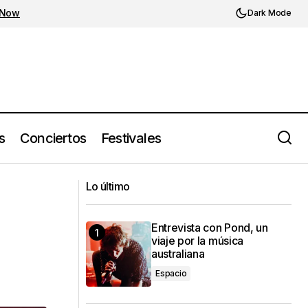
 Now
Dark Mode
s
Conciertos
Festivales
Llega ‘Now And Then’, la nueva y
Lo último
‘última’ canción de The Beatles
Entrevista con Pond, un
viaje por la música
australiana
Espacio